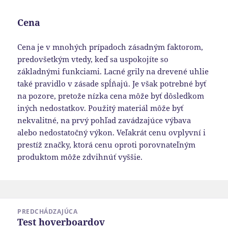
Cena
Cena je v mnohých prípadoch zásadným faktorom,
predovšetkým vtedy, keď sa uspokojíte so
základnými funkciami. Lacné grily na drevené uhlie
také pravidlo v zásade spĺňajú. Je však potrebné byť
na pozore, pretože nízka cena môže byť dôsledkom
iných nedostatkov. Použitý materiál môže byť
nekvalitné, na prvý pohľad zavádzajúce výbava
alebo nedostatočný výkon. Veľakrát cenu ovplyvní i
prestíž značky, ktorá cenu oproti porovnateľným
produktom môže zdvihnúť vyššie.
Navigácia
PREDCHÁDZAJÚCA
v
Test hoverboardov
Predchádzajúci