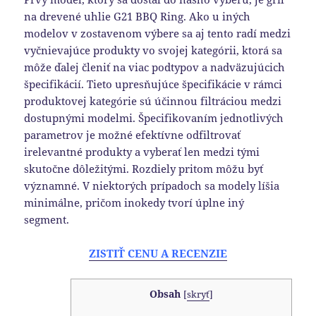
na drevené uhlie G21 BBQ Ring. Ako u iných
modelov v zostavenom výbere sa aj tento radí medzi
vyčnievajúce produkty vo svojej kategórii, ktorá sa
môže ďalej členiť na viac podtypov a nadväzujúcich
špecifikácií. Tieto upresňujúce špecifikácie v rámci
produktovej kategórie sú účinnou filtráciou medzi
dostupnými modelmi. Špecifikovaním jednotlivých
parametrov je možné efektívne odfiltrovať
irelevantné produkty a vyberať len medzi tými
skutočne dôležitými. Rozdiely pritom môžu byť
významné. V niektorých prípadoch sa modely líšia
minimálne, pričom inokedy tvorí úplne iný
segment.
ZISTIŤ CENU A RECENZIE
Obsah
[
skryť
]