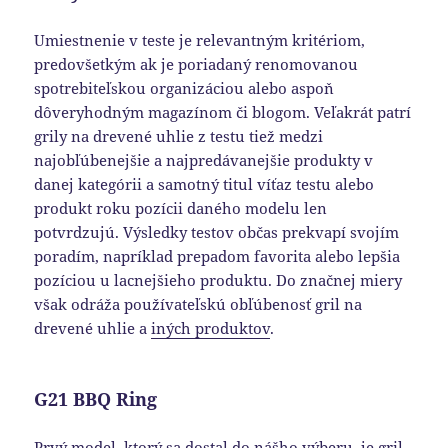
Umiestnenie v teste je relevantným kritériom,
predovšetkým ak je poriadaný renomovanou
spotrebiteľskou organizáciou alebo aspoň
dôveryhodným magazínom či blogom. Veľakrát patrí
grily na drevené uhlie z testu tiež medzi
najobľúbenejšie a najpredávanejšie produkty v
danej kategórii a samotný titul víťaz testu alebo
produkt roku pozícii daného modelu len
potvrdzujú. Výsledky testov občas prekvapí svojím
poradím, napríklad prepadom favorita alebo lepšia
pozíciou u lacnejšieho produktu. Do značnej miery
však odráža používateľskú obľúbenosť gril na
drevené uhlie a
iných produktov
.
G21 BBQ Ring
Prvý model, ktorý sa dostal do nášho výberu, je gril