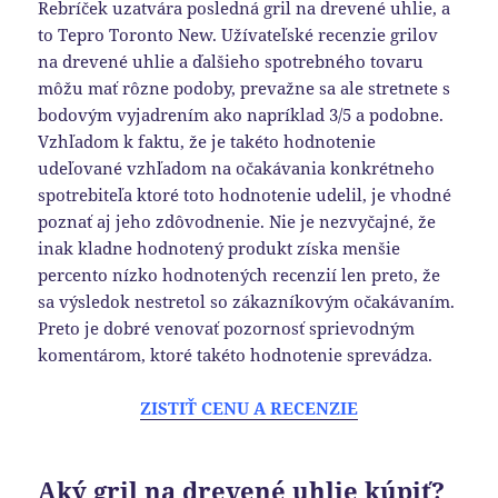
Rebríček uzatvára posledná gril na drevené uhlie, a
to Tepro Toronto New. Užívateľské recenzie grilov
na drevené uhlie a ďalšieho spotrebného tovaru
môžu mať rôzne podoby, prevažne sa ale stretnete s
bodovým vyjadrením ako napríklad 3/5 a podobne.
Vzhľadom k faktu, že je takéto hodnotenie
udeľované vzhľadom na očakávania konkrétneho
spotrebiteľa ktoré toto hodnotenie udelil, je vhodné
poznať aj jeho zdôvodnenie. Nie je nezvyčajné, že
inak kladne hodnotený produkt získa menšie
percento nízko hodnotených recenzií len preto, že
sa výsledok nestretol so zákazníkovým očakávaním.
Preto je dobré venovať pozornosť sprievodným
komentárom, ktoré takéto hodnotenie sprevádza.
ZISTIŤ CENU A RECENZIE
Aký gril na drevené uhlie kúpiť?