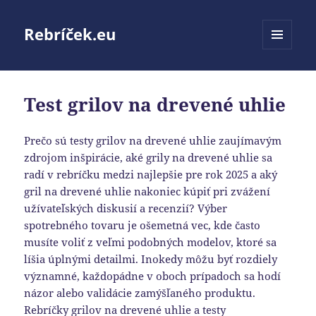
Rebríček.eu
MENU
A
WIDGETY
Test grilov na drevené uhlie
Prečo sú testy grilov na drevené uhlie zaujímavým
zdrojom inšpirácie, aké grily na drevené uhlie sa
radí v rebríčku medzi najlepšie pre rok 2025 a aký
gril na drevené uhlie nakoniec kúpiť pri zvážení
užívateľských diskusií a recenzií? Výber
spotrebného tovaru je ošemetná vec, kde často
musíte voliť z veľmi podobných modelov, ktoré sa
líšia úplnými detailmi. Inokedy môžu byť rozdiely
významné, každopádne v oboch prípadoch sa hodí
názor alebo validácie zamýšľaného produktu.
Rebríčky grilov na drevené uhlie a testy