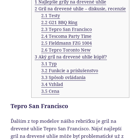
1
Najlepšie grily na drevené uhlie
2
Gril na drevené uhlie – diskusie, recenzie
2.1
Testy
2.2
G21 BBQ Ring
2.3
Tepro San Francisco
2.4
Tescoma Party Time
2.5
Fieldmann FZG 1004
2.6
Tepro Toronto New
3
Aký gril na drevené uhlie kúpiť?
3.1
Typ
3.2
Funkcie a príslušenstvo
3.3
Spôsob ovládania
3.4
Vzhľad
3.5
Cena
Tepro San Francisco
Ďalším z top modelov nášho rebríčku je gril na
drevené uhlie Tepro San Francisco. Nájsť najlepší
gril na drevené uhlie môže byť problematické už z