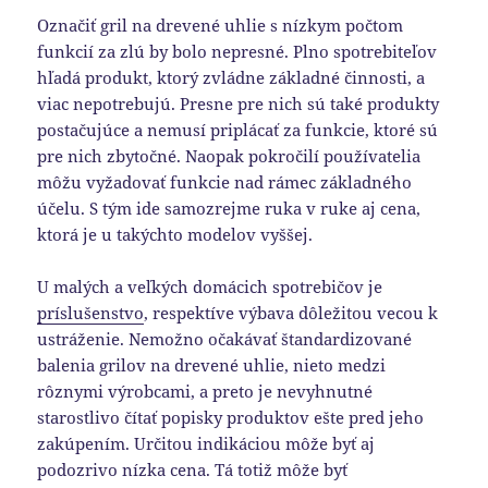
Označiť gril na drevené uhlie s nízkym počtom
funkcií za zlú by bolo nepresné. Plno spotrebiteľov
hľadá produkt, ktorý zvládne základné činnosti, a
viac nepotrebujú. Presne pre nich sú také produkty
postačujúce a nemusí priplácať za funkcie, ktoré sú
pre nich zbytočné. Naopak pokročilí používatelia
môžu vyžadovať funkcie nad rámec základného
účelu. S tým ide samozrejme ruka v ruke aj cena,
ktorá je u takýchto modelov vyššej.
U malých a veľkých domácich spotrebičov je
príslušenstvo
, respektíve výbava dôležitou vecou k
ustráženie. Nemožno očakávať štandardizované
balenia grilov na drevené uhlie, nieto medzi
rôznymi výrobcami, a preto je nevyhnutné
starostlivo čítať popisky produktov ešte pred jeho
zakúpením. Určitou indikáciou môže byť aj
podozrivo nízka cena. Tá totiž môže byť