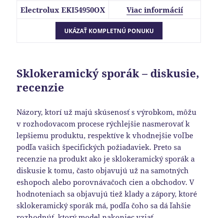
Electrolux EKI54950OX
Viac informácií
Sklokeramický sporák – diskusie,
recenzie
Názory, ktorí už majú skúsenosť s výrobkom, môžu
v rozhodovacom procese rýchlejšie nasmerovať k
lepšiemu produktu, respektíve k vhodnejšie voľbe
podľa vašich špecifických požiadaviek. Preto sa
recenzie na produkt ako je sklokeramický sporák a
diskusie k tomu, často objavujú už na samotných
eshopoch alebo porovnávačoch cien a obchodov. V
hodnoteniach sa objavujú tiež klady a zápory, ktoré
sklokeramický sporák má, podľa čoho sa dá ľahšie
rozhodnúť, ktorý model nakoniec vziať.