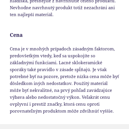
hľadiska, presnejšie z navrhnutie celého produktu.
Nevhodne navrhnutý produkt totiž nezachráni ani
ten najlepší materiál.
Cena
Cena je v mnohých prípadoch zásadným faktorom,
predovšetkým vtedy, keď sa uspokojíte so
základnými funkciami. Lacné sklokeramické
sporáky také pravidlo v zásade spĺňajú. Je však
potrebné byť na pozore, pretože nízka cena môže byť
dôsledkom iných nedostatkov. Použitý materiál
môže byť nekvalitné, na prvý pohľad zavádzajúce
výbava alebo nedostatočný výkon. Veľakrát cenu
ovplyvní i prestíž značky, ktorá cenu oproti
porovnateľným produktom môže zdvihnúť vyššie.