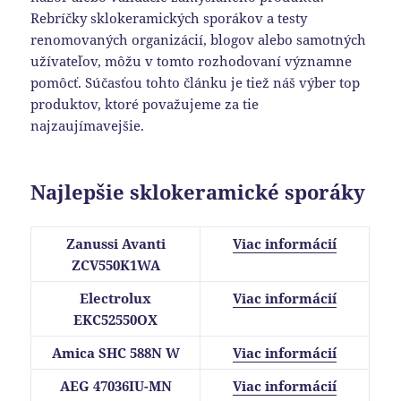
Rebríčky sklokeramických sporákov a testy
renomovaných organizácií, blogov alebo samotných
užívateľov, môžu v tomto rozhodovaní významne
pomôcť. Súčasťou tohto článku je tiež náš výber top
produktov, ktoré považujeme za tie
najzaujímavejšie.
Najlepšie sklokeramické sporáky
Zanussi Avanti
Viac informácií
ZCV550K1WA
Electrolux
Viac informácií
EKC52550OX
Amica SHC 588N W
Viac informácií
AEG 47036IU-MN
Viac informácií