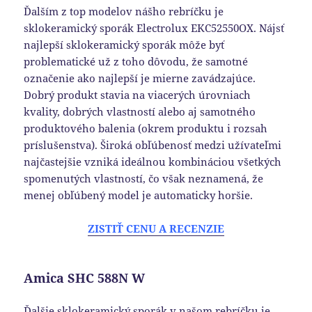
Ďalším z top modelov nášho rebríčku je
sklokeramický sporák Electrolux EKC52550OX. Nájsť
najlepší sklokeramický sporák môže byť
problematické už z toho dôvodu, že samotné
označenie ako najlepší je mierne zavádzajúce.
Dobrý produkt stavia na viacerých úrovniach
kvality, dobrých vlastností alebo aj samotného
produktového balenia (okrem produktu i rozsah
príslušenstva). Široká obľúbenosť medzi užívateľmi
najčastejšie vzniká ideálnou kombináciou všetkých
spomenutých vlastností, čo však neznamená, že
menej obľúbený model je automaticky horšie.
ZISTIŤ CENU A RECENZIE
Amica SHC 588N W
Ďalšie sklokeramický sporák v našom rebríčku je