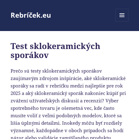
Rebríček.eu
MENU
A
WIDGETY
Test sklokeramických
sporákov
Prečo sú testy sklokeramických sporákov
zaujímavým zdrojom inšpirácie, aké sklokeramické
sporáky sa radí v rebríčku medzi najlepšie pre rok
2025 a aký sklokeramický sporák nakoniec kúpiť pri
zvážení užívateľských diskusií a recenzií? Výber
spotrebného tovaru je ošemetná vec, kde často
musíte voliť z veľmi podobných modelov, ktoré sa
líšia úplnými detailmi. Inokedy môžu byť rozdiely
významné, každopádne v oboch prípadoch sa hodí
názor alebo validácie zamýšľaného produktu.