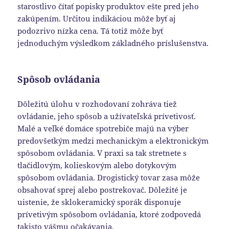
starostlivo čítať popisky produktov ešte pred jeho
zakúpením. Určitou indikáciou môže byť aj
podozrivo nízka cena. Tá totiž môže byť
jednoduchým výsledkom základného príslušenstva.
Spôsob ovládania
Dôležitú úlohu v rozhodovaní zohráva tiež
ovládanie, jeho spôsob a užívateľská prívetivosť.
Malé a veľké domáce spotrebiče majú na výber
predovšetkým medzi mechanickým a elektronickým
spôsobom ovládania. V praxi sa tak stretnete s
tlačidlovým, kolieskovým alebo dotykovým
spôsobom ovládania. Drogistický tovar zasa môže
obsahovať sprej alebo postrekovač. Dôležité je
uistenie, že sklokeramický sporák disponuje
prívetivým spôsobom ovládania, ktoré zodpovedá
takisto vášmu očakávania.