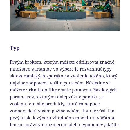
Typ
Prvým krokom, ktorým môžete odfiltrovať značné
množstvo variantov vo výbere je rozvrhnúť typy
sklokeramických sporákov a zvolenie takého, ktorý
najviac zodpovedá vašim potrebám. Následne sa
môžete vrhnúť do filtrovanie pomocou čiastkových
parametrov, s ktorými ďalej zúžite ponuku, a
zostanú len také produkty, ktoré čo najviac
zodpovedajú vašim požiadavkám. Toto je však len
prvý krok, k výberu vhodného modelu si väčšinou
len so správnym rozmerom alebo typom nevystačíte.