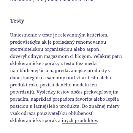
Testy
Umiestnenie v teste je relevantným kritériom,
predovšetkým ak je poriadaný renomovanou
spotrebiteľskou organizáciou alebo aspoň
dôveryhodným magazínom či blogom. Veľakrát patrí
sklokeramické sporáky z testu tiež medzi
najobľúbenejšie a najpredávanejšie produkty v
danej kategórii a samotný titul víťaz testu alebo
produkt roku pozícii daného modelu len
potvrdzujú. Výsledky testov občas prekvapí svojím
poradím, napríklad prepadom favorita alebo lepšia
pozíciou u lacnejšieho produktu. Do značnej miery
však odráža používateľskú obľúbenosť
sklokeramický sporák a
iných produktov
.