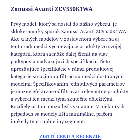
Zanussi Avanti ZCV550K1WA
Prvý model, ktorý sa dostal do nášho výberu, je
sklokeramický sporák Zanussi Avanti ZCV550K1WA.
Ako u iných modelov v zostavenom výbere sa aj
tento radí medzi vyčnievajúce produkty vo svojej
kategórii, ktorá sa môže ďalej členiť na viac
podtypov a nadväzujúcich špecifikácií. Tieto
upresňujúce špecifikácie v rámci produktovej
kategórie sú účinnou filtráciou medzi dostupnými
modelmi. Špecifikovaním jednotlivých parametrov
je možné efektívne odfiltrovať irelevantné produkty
a vyberať len medzi tými skutočne dôležitými.
Rozdiely pritom môžu byť významné. V niektorých
prípadoch sa modely líšia minimálne, pričom
inokedy tvorí úplne iný segment.
ZISTIŤ CENU A RECENZIE