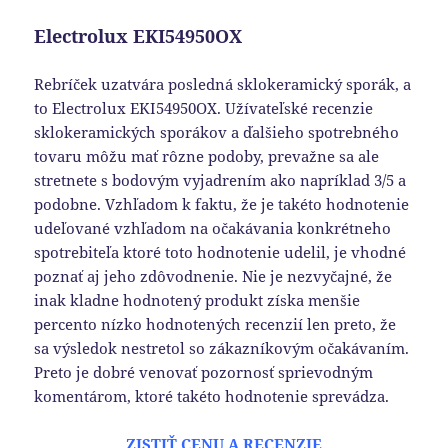
Electrolux EKI54950OX
Rebríček uzatvára posledná sklokeramický sporák, a
to Electrolux EKI54950OX. Užívateľské recenzie
sklokeramických sporákov a ďalšieho spotrebného
tovaru môžu mať rôzne podoby, prevažne sa ale
stretnete s bodovým vyjadrením ako napríklad 3/5 a
podobne. Vzhľadom k faktu, že je takéto hodnotenie
udeľované vzhľadom na očakávania konkrétneho
spotrebiteľa ktoré toto hodnotenie udelil, je vhodné
poznať aj jeho zdôvodnenie. Nie je nezvyčajné, že
inak kladne hodnotený produkt získa menšie
percento nízko hodnotených recenzií len preto, že
sa výsledok nestretol so zákazníkovým očakávaním.
Preto je dobré venovať pozornosť sprievodným
komentárom, ktoré takéto hodnotenie sprevádza.
ZISTIŤ CENU A RECENZIE