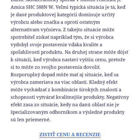
Amica SHC 588N W. Veľmi typická situácia je tá, keď
je dané produktovej kategórii dominuje určitý
výrobcu alebo značka a oproti ostatným
alternatívam vyčnieva. Z takejto situácie môže
spotrebiteľ získať napríklad tým, že si výrobca
vydobyl svoje postavenie vďaka kvalite a
spoľahlivosti produktu. Na druhej strane môže dôjsť
k situácii, keď výrobca nastaví vyššiu cenu, pretože
si to môže zo svojho postavenia dovoliť.
Rozporuplný dopad môže mať aj situácie, keď sa
výrobca zameriava na viac oblastí. Kladný efekt
môže vychádzať z kombinácie širokých znalostí a
schopnosti vytvárať kvalitnejšie produkty. Negatívny
efekt zasa zo situácie, kedy na danú oblasť nie je
špecializovaným odborníkom a výsledné produkty
sú len priemerné.
ZISTIŤ CENU A RECENZIE