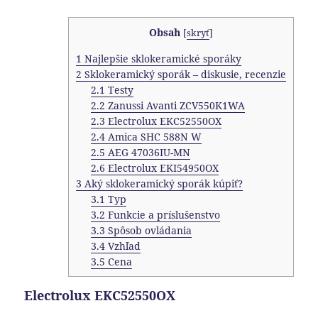
Obsah
[
skryť
]
1
Najlepšie sklokeramické sporáky
2
Sklokeramický sporák – diskusie, recenzie
2.1
Testy
2.2
Zanussi Avanti ZCV550K1WA
2.3
Electrolux EKC52550OX
2.4
Amica SHC 588N W
2.5
AEG 47036IU-MN
2.6
Electrolux EKI54950OX
3
Aký sklokeramický sporák kúpiť?
3.1
Typ
3.2
Funkcie a príslušenstvo
3.3
Spôsob ovládania
3.4
Vzhľad
3.5
Cena
Electrolux EKC52550OX