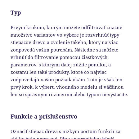
Typ
Prvým krokom, ktorým môžete odfiltrovať značné
množstvo variantov vo výbere je rozvrhnúť typy
štiepačov drevo a zvolenie takého, ktorý najviac
zodpovedá vašim potrebám. Následne sa môžete
vrhnúť do filtrovanie pomocou čiastkových
parametrov, s ktorými ďalej zúžite ponuku, a
zostanú len také produkty, ktoré čo najviac
zodpovedajú vašim požiadavkám. Toto je však len
prvý krok, k výberu vhodného modelu si väčšinou
len so správnym rozmerom alebo typom nevystačíte.
Funkcie a príslušenstvo
Označiť štiepač dreva s nízkym počtom funkcií za
zlú by bolo nepresné. Plno spotrebiteľov hľadá