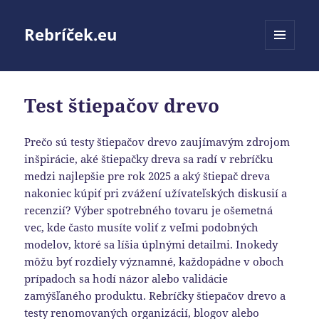
Rebríček.eu
MENU
A
WIDGETY
Test štiepačov drevo
Prečo sú testy štiepačov drevo zaujímavým zdrojom
inšpirácie, aké štiepačky dreva sa radí v rebríčku
medzi najlepšie pre rok 2025 a aký štiepač dreva
nakoniec kúpiť pri zvážení užívateľských diskusií a
recenzií? Výber spotrebného tovaru je ošemetná
vec, kde často musíte voliť z veľmi podobných
modelov, ktoré sa líšia úplnými detailmi. Inokedy
môžu byť rozdiely významné, každopádne v oboch
prípadoch sa hodí názor alebo validácie
zamýšľaného produktu. Rebríčky štiepačov drevo a
testy renomovaných organizácií, blogov alebo