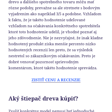
drevo a ďalšieho spotrebného tovaru môžu mať
rôzne podoby, prevažne sa ale stretnete s bodovým
vyjadrením ako napríklad 3/5 a podobne. Vzhľadom
k faktu, že je takéto hodnotenie udeľované
vzhľadom na očakávania konkrétneho spotrebiteľa
ktoré toto hodnotenie udelil, je vhodné poznať aj
jeho zdôvodnenie. Nie je nezvyčajné, že inak kladne
hodnotený produkt získa menšie percento nízko
hodnotených recenzií len preto, že sa výsledok
nestretol so zákazníkovým očakávaním. Preto je
dobré venovať pozornosť sprievodným
komentárom, ktoré takéto hodnotenie sprevádza.
ZISTIŤ CENU A RECENZIE
Aký štiepač dreva kúpiť?
Zvoliť konkrétny model nemusí byť jednoduché,