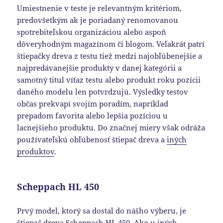
Umiestnenie v teste je relevantným kritériom,
predovšetkým ak je poriadaný renomovanou
spotrebiteľskou organizáciou alebo aspoň
dôveryhodným magazínom či blogom. Veľakrát patrí
štiepačky dreva z testu tiež medzi najobľúbenejšie a
najpredávanejšie produkty v danej kategórii a
samotný titul víťaz testu alebo produkt roku pozícii
daného modelu len potvrdzujú. Výsledky testov
občas prekvapí svojím poradím, napríklad
prepadom favorita alebo lepšia pozíciou u
lacnejšieho produktu. Do značnej miery však odráža
používateľskú obľúbenosť štiepač dreva a
iných
produktov
.
Scheppach HL 450
Prvý model, ktorý sa dostal do nášho výberu, je
štiepač dreva Scheppach HL 450. Ako u iných