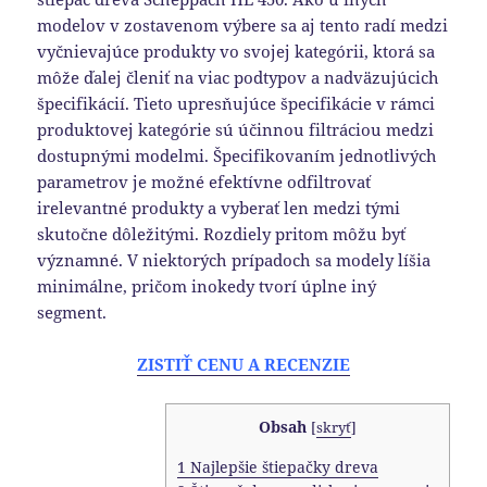
modelov v zostavenom výbere sa aj tento radí medzi
vyčnievajúce produkty vo svojej kategórii, ktorá sa
môže ďalej členiť na viac podtypov a nadväzujúcich
špecifikácií. Tieto upresňujúce špecifikácie v rámci
produktovej kategórie sú účinnou filtráciou medzi
dostupnými modelmi. Špecifikovaním jednotlivých
parametrov je možné efektívne odfiltrovať
irelevantné produkty a vyberať len medzi tými
skutočne dôležitými. Rozdiely pritom môžu byť
významné. V niektorých prípadoch sa modely líšia
minimálne, pričom inokedy tvorí úplne iný
segment.
ZISTIŤ CENU A RECENZIE
Obsah
[
skryť
]
1
Najlepšie štiepačky dreva