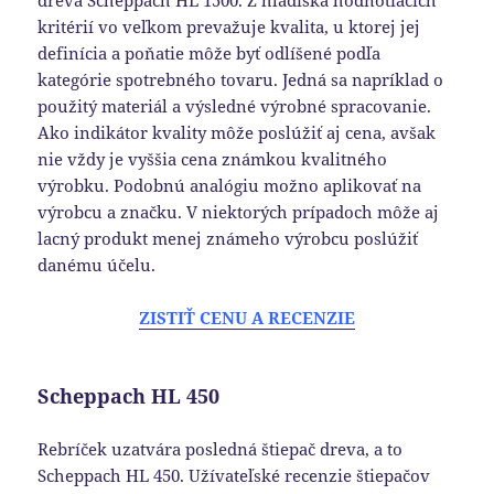
dreva Scheppach HL 1500. Z hľadiska hodnotiacich
kritérií vo veľkom prevažuje kvalita, u ktorej jej
definícia a poňatie môže byť odlíšené podľa
kategórie spotrebného tovaru. Jedná sa napríklad o
použitý materiál a výsledné výrobné spracovanie.
Ako indikátor kvality môže poslúžiť aj cena, avšak
nie vždy je vyššia cena známkou kvalitného
výrobku. Podobnú analógiu možno aplikovať na
výrobcu a značku. V niektorých prípadoch môže aj
lacný produkt menej známeho výrobcu poslúžiť
danému účelu.
ZISTIŤ CENU A RECENZIE
Scheppach HL 450
Rebríček uzatvára posledná štiepač dreva, a to
Scheppach HL 450. Užívateľské recenzie štiepačov