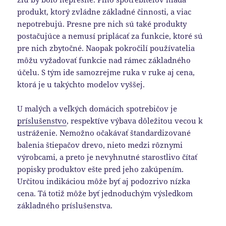
produkt, ktorý zvládne základné činnosti, a viac
nepotrebujú. Presne pre nich sú také produkty
postačujúce a nemusí priplácať za funkcie, ktoré sú
pre nich zbytočné. Naopak pokročilí používatelia
môžu vyžadovať funkcie nad rámec základného
účelu. S tým ide samozrejme ruka v ruke aj cena,
ktorá je u takýchto modelov vyššej.
U malých a veľkých domácich spotrebičov je
príslušenstvo
, respektíve výbava dôležitou vecou k
ustráženie. Nemožno očakávať štandardizované
balenia štiepačov drevo, nieto medzi rôznymi
výrobcami, a preto je nevyhnutné starostlivo čítať
popisky produktov ešte pred jeho zakúpením.
Určitou indikáciou môže byť aj podozrivo nízka
cena. Tá totiž môže byť jednoduchým výsledkom
základného príslušenstva.