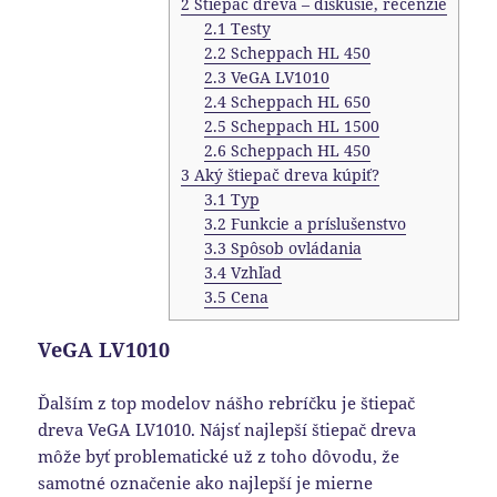
2
Štiepač dreva – diskusie, recenzie
2.1
Testy
2.2
Scheppach HL 450
2.3
VeGA LV1010
2.4
Scheppach HL 650
2.5
Scheppach HL 1500
2.6
Scheppach HL 450
3
Aký štiepač dreva kúpiť?
3.1
Typ
3.2
Funkcie a príslušenstvo
3.3
Spôsob ovládania
3.4
Vzhľad
3.5
Cena
VeGA LV1010
Ďalším z top modelov nášho rebríčku je štiepač
dreva VeGA LV1010. Nájsť najlepší štiepač dreva
môže byť problematické už z toho dôvodu, že
samotné označenie ako najlepší je mierne