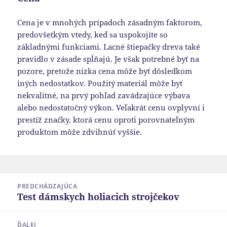
Cena je v mnohých prípadoch zásadným faktorom,
predovšetkým vtedy, keď sa uspokojíte so
základnými funkciami. Lacné štiepačky dreva také
pravidlo v zásade spĺňajú. Je však potrebné byť na
pozore, pretože nízka cena môže byť dôsledkom
iných nedostatkov. Použitý materiál môže byť
nekvalitné, na prvý pohľad zavádzajúce výbava
alebo nedostatočný výkon. Veľakrát cenu ovplyvní i
prestíž značky, ktorá cenu oproti porovnateľným
produktom môže zdvihnúť vyššie.
Navigácia
PREDCHÁDZAJÚCA
v
Test dámskych holiacich strojčekov
Predchádzajúci
článku
článok:
ĎALEJ