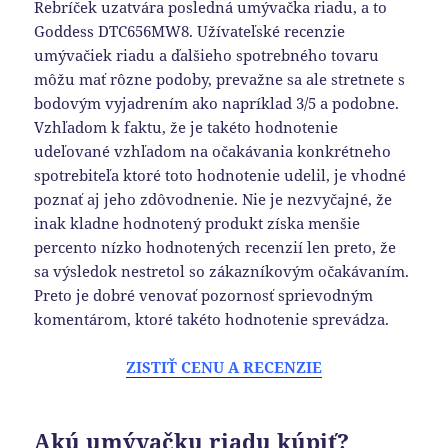
Rebríček uzatvára posledná umývačka riadu, a to
Goddess DTC656MW8. Užívateľské recenzie
umývačiek riadu a ďalšieho spotrebného tovaru
môžu mať rôzne podoby, prevažne sa ale stretnete s
bodovým vyjadrením ako napríklad 3/5 a podobne.
Vzhľadom k faktu, že je takéto hodnotenie
udeľované vzhľadom na očakávania konkrétneho
spotrebiteľa ktoré toto hodnotenie udelil, je vhodné
poznať aj jeho zdôvodnenie. Nie je nezvyčajné, že
inak kladne hodnotený produkt získa menšie
percento nízko hodnotených recenzií len preto, že
sa výsledok nestretol so zákazníkovým očakávaním.
Preto je dobré venovať pozornosť sprievodným
komentárom, ktoré takéto hodnotenie sprevádza.
ZISTIŤ CENU A RECENZIE
Akú umývačku riadu kúpiť?