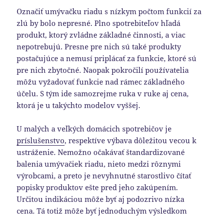
Označiť umývačku riadu s nízkym počtom funkcií za
zlú by bolo nepresné. Plno spotrebiteľov hľadá
produkt, ktorý zvládne základné činnosti, a viac
nepotrebujú. Presne pre nich sú také produkty
postačujúce a nemusí priplácať za funkcie, ktoré sú
pre nich zbytočné. Naopak pokročilí používatelia
môžu vyžadovať funkcie nad rámec základného
účelu. S tým ide samozrejme ruka v ruke aj cena,
ktorá je u takýchto modelov vyššej.
U malých a veľkých domácich spotrebičov je
príslušenstvo
, respektíve výbava dôležitou vecou k
ustráženie. Nemožno očakávať štandardizované
balenia umývačiek riadu, nieto medzi rôznymi
výrobcami, a preto je nevyhnutné starostlivo čítať
popisky produktov ešte pred jeho zakúpením.
Určitou indikáciou môže byť aj podozrivo nízka
cena. Tá totiž môže byť jednoduchým výsledkom