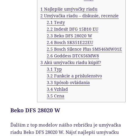
1
Najlepšie umývačky riadu
2
Umývačka riadu – diskusie, recenzie
2.1
Testy
2.2
Indesit DFG 15B10 EU
2.3
Beko DFS 28020 W
2.4
Bosch SKS51E22EU
2.5
Bosch Silence Plus SMS46MW01E
2.6
Goddess DTC656MW8
3
Akú umývačku riadu kúpiť?
3.1
Typ
3.2
Funkcie a príslušenstvo
3.3
Spôsob ovládania
3.4
Vzhľad
3.5
Cena
Beko DFS 28020 W
Ďalším z top modelov nášho rebríčku je umývačka
riadu Beko DFS 28020 W. Nájsť najlepší umývačku