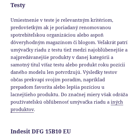
Testy
Umiestnenie v teste je relevantným kritériom,
predovšetkým ak je poriadaný renomovanou
spotrebiteľskou organizáciou alebo aspoň
dôveryhodným magazínom či blogom. Veľakrát patrí
umývačky riadu z testu tiež medzi najobľúbenejšie a
najpredávanejšie produkty v danej kategórii a
samotný titul víťaz testu alebo produkt roku pozícii
daného modelu len potvrdzujú. Výsledky testov
občas prekvapí svojím poradím, napríklad
prepadom favorita alebo lepšia pozíciou u
lacnejšieho produktu. Do značnej miery však odráža
používateľskú obľúbenosť umývačka riadu a
iných
produktov
.
Indesit DFG 15B10 EU