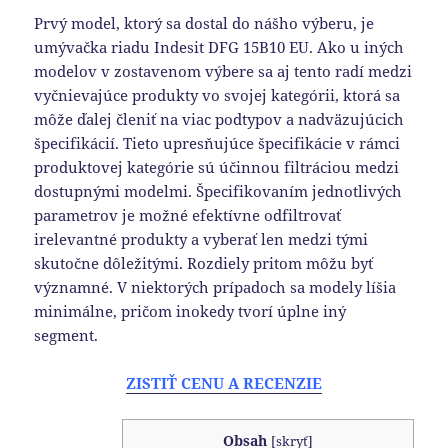
Prvý model, ktorý sa dostal do nášho výberu, je
umývačka riadu Indesit DFG 15B10 EU. Ako u iných
modelov v zostavenom výbere sa aj tento radí medzi
vyčnievajúce produkty vo svojej kategórii, ktorá sa
môže ďalej členiť na viac podtypov a nadväzujúcich
špecifikácií. Tieto upresňujúce špecifikácie v rámci
produktovej kategórie sú účinnou filtráciou medzi
dostupnými modelmi. Špecifikovaním jednotlivých
parametrov je možné efektívne odfiltrovať
irelevantné produkty a vyberať len medzi tými
skutočne dôležitými. Rozdiely pritom môžu byť
významné. V niektorých prípadoch sa modely líšia
minimálne, pričom inokedy tvorí úplne iný
segment.
ZISTIŤ CENU A RECENZIE
Obsah
[
skryť
]