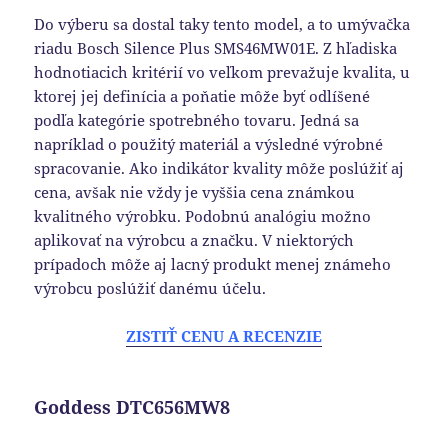
Do výberu sa dostal taky tento model, a to umývačka
riadu Bosch Silence Plus SMS46MW01E. Z hľadiska
hodnotiacich kritérií vo veľkom prevažuje kvalita, u
ktorej jej definícia a poňatie môže byť odlíšené
podľa kategórie spotrebného tovaru. Jedná sa
napríklad o použitý materiál a výsledné výrobné
spracovanie. Ako indikátor kvality môže poslúžiť aj
cena, avšak nie vždy je vyššia cena známkou
kvalitného výrobku. Podobnú analógiu možno
aplikovať na výrobcu a značku. V niektorých
prípadoch môže aj lacný produkt menej známeho
výrobcu poslúžiť danému účelu.
ZISTIŤ CENU A RECENZIE
Goddess DTC656MW8