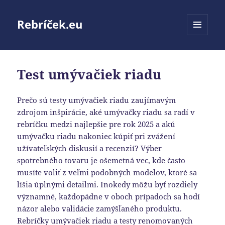
Rebríček.eu
MENU
A
WIDGETY
Test umývačiek riadu
Prečo sú testy umývačiek riadu zaujímavým
zdrojom inšpirácie, aké umývačky riadu sa radí v
rebríčku medzi najlepšie pre rok 2025 a akú
umývačku riadu nakoniec kúpiť pri zvážení
užívateľských diskusií a recenzií? Výber
spotrebného tovaru je ošemetná vec, kde často
musíte voliť z veľmi podobných modelov, ktoré sa
líšia úplnými detailmi. Inokedy môžu byť rozdiely
významné, každopádne v oboch prípadoch sa hodí
názor alebo validácie zamýšľaného produktu.
Rebríčky umývačiek riadu a testy renomovaných