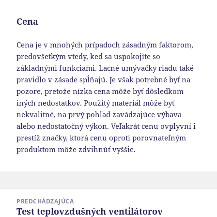
Cena
Cena je v mnohých prípadoch zásadným faktorom,
predovšetkým vtedy, keď sa uspokojíte so
základnými funkciami. Lacné umývačky riadu také
pravidlo v zásade spĺňajú. Je však potrebné byť na
pozore, pretože nízka cena môže byť dôsledkom
iných nedostatkov. Použitý materiál môže byť
nekvalitné, na prvý pohľad zavádzajúce výbava
alebo nedostatočný výkon. Veľakrát cenu ovplyvní i
prestíž značky, ktorá cenu oproti porovnateľným
produktom môže zdvihnúť vyššie.
Navigácia
PREDCHÁDZAJÚCA
v
Test teplovzdušných ventilátorov
Predchádzajúci